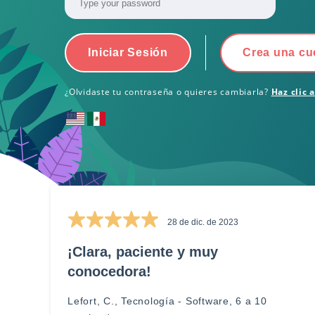
Iniciar Sesión
Crea una cu
¿Olvidaste tu contraseña o quieres cambiarla?
Haz clic 
28 de dic. de 2023
¡Clara, paciente y muy
conocedora!
Lefort, C., Tecnología - Software, 6 a 10