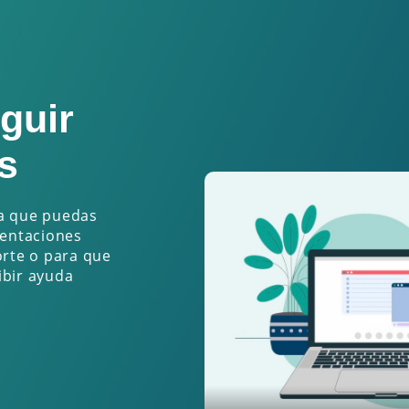
guir
s
ra que puedas
mentaciones
orte o para que
ibir ayuda