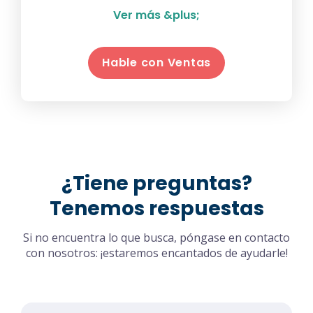
Ver más &plus;
Pago único
Hable con Ventas
✅ Sí
Usuarios
Sin límites
¿Tiene preguntas?
Reuniones Round Robin
Tenemos respuestas
✅ Sí
Si no encuentra lo que busca, póngase en contacto
Reuniones de grupo
con nosotros: ¡estaremos encantados de ayudarle!
✅ Sí
Reuniones con todos los disponibles