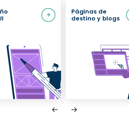
eño
Páginas de
UI
destino y blogs