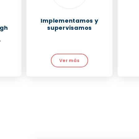
Implementamos y
ugh
supervisamos
?
Ver más