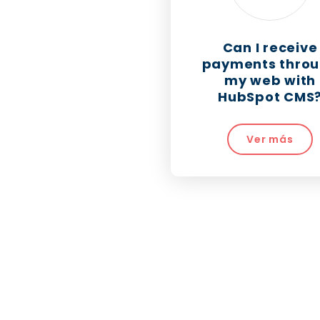
Can I receive
payments thro
my web with
HubSpot CMS
Ver más