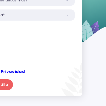
la información de contacto que usted
ra comunicarnos con usted sobre
y servicios. Puede darse de baja de
es en cualquier momento. Para
 sobre cómo darse de baja, así
icas de privacidad y nuestro
eger su privacidad, consulte
e Privacidad
.