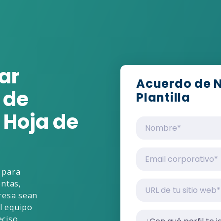
ar
Acuerdo de Ni
 de
Plantilla
 Hoja de
 para
entas,
resa sean
l equipo
ciso.