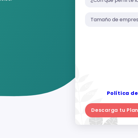
Digifianz necesita 
nos proporciona pa
nuestros productos 
estas comunicacion
obtener información
como nuestras práct
compromiso de prot
nuestra
Política d